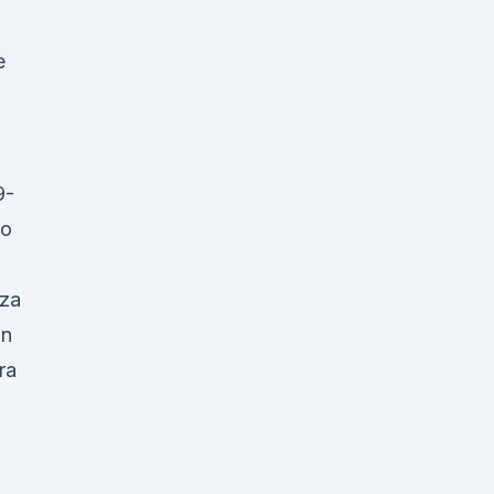
e
9-
io
nza
in
ra