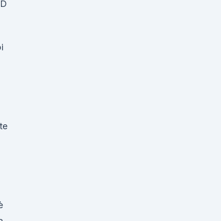
BD
i
te
è
a