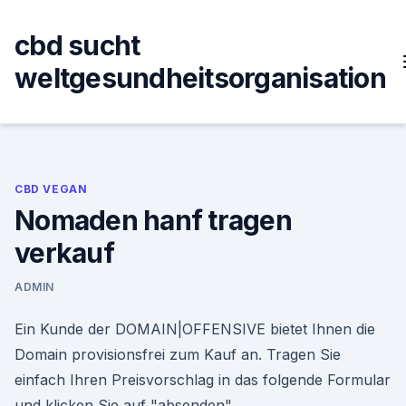
Skip
to
cbd sucht
content
weltgesundheitsorganisation
CBD VEGAN
Nomaden hanf tragen
verkauf
ADMIN
Ein Kunde der DOMAIN|OFFENSIVE bietet Ihnen die
Domain provisionsfrei zum Kauf an. Tragen Sie
einfach Ihren Preisvorschlag in das folgende Formular
und klicken Sie auf "absenden".