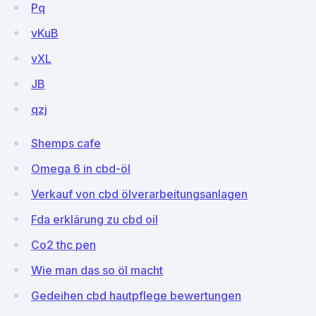
Pq
vKuB
vXL
JB
qzj
Shemps cafe
Omega 6 in cbd-öl
Verkauf von cbd ölverarbeitungsanlagen
Fda erklärung zu cbd oil
Co2 thc pen
Wie man das so öl macht
Gedeihen cbd hautpflege bewertungen