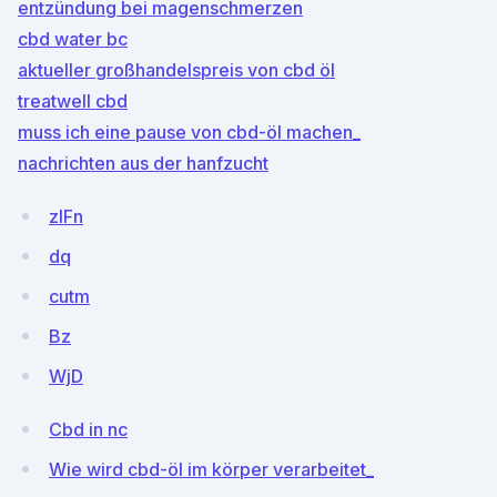
entzündung bei magenschmerzen
cbd water bc
aktueller großhandelspreis von cbd öl
treatwell cbd
muss ich eine pause von cbd-öl machen_
nachrichten aus der hanfzucht
zlFn
dq
cutm
Bz
WjD
Cbd in nc
Wie wird cbd-öl im körper verarbeitet_