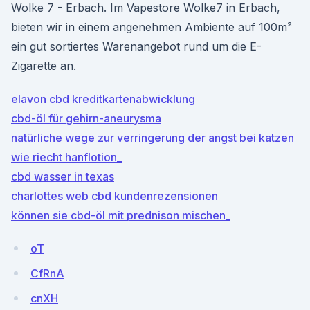
Wolke 7 - Erbach. Im Vapestore Wolke7 in Erbach,
bieten wir in einem angenehmen Ambiente auf 100m²
ein gut sortiertes Warenangebot rund um die E-
Zigarette an.
elavon cbd kreditkartenabwicklung
cbd-öl für gehirn-aneurysma
natürliche wege zur verringerung der angst bei katzen
wie riecht hanflotion_
cbd wasser in texas
charlottes web cbd kundenrezensionen
können sie cbd-öl mit prednison mischen_
oT
CfRnA
cnXH