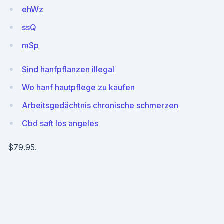
ehWz
ssQ
mSp
Sind hanfpflanzen illegal
Wo hanf hautpflege zu kaufen
Arbeitsgedächtnis chronische schmerzen
Cbd saft los angeles
$79.95.