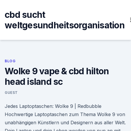
Skip
to
cbd sucht
content
weltgesundheitsorganisation
BLOG
Wolke 9 vape & cbd hilton
head island sc
GUEST
Jedes Laptoptaschen: Wolke 9 | Redbubble
Hochwertige Laptoptaschen zum Thema Wolke 9 von
unabhängigen Künstlern und Designern aus aller Welt.
Dein Laptop und dein Leben werden von nun an mit